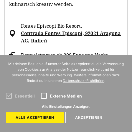
kulinarisch kreativ werden.
Fontes Episcopi Bio Resort
,
Contrada Fontes Episcopi, 92021 Aragona
AG, Italien
Doppelzimmer ab 200 Euro pro Nacht
Mit deinem Besuch auf unserer Seite akzeptierst du die Verwendung
von Cookies zur Analyse der Nutzerfreundlichkeit und für
personalisierte Inhalte und Werbung. Weitere Informationen dazu
MEHR INFO
findest du in unseren
Datenschutz-Richtlinien
.
Essentiell
Externe Medien
NACHHALTIG ÜBERNACHTEN IN ITALIEN
Alle Einstellungen Anzeigen.
ALLE AKZEPTIEREN
AKZEPTIEREN