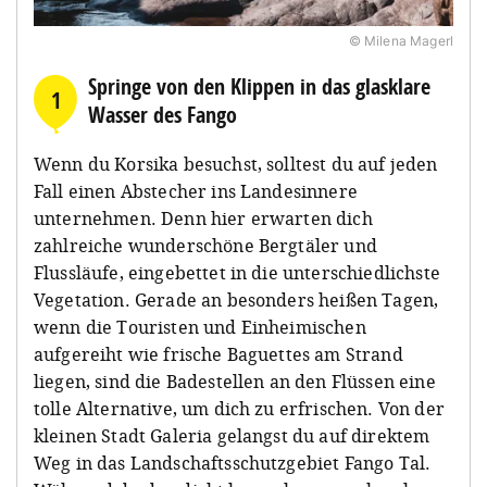
erkennen, dass es hier auch mal sehr eng werden
verfügt außerdem über vier Flughäfen, die du mit
fürs Parken zahlen, doch die Gebühr ist meist
kann.
© Milena Magerl
Eurowings
oder
EasyJet
erreichen kannst.
angemessen. Das Übernachtungsangebot auf
Korsika ist sehr vielfältig, hier ist für jedes
Springe von den Klippen in das glasklare
1
Reisebudget etwas dabei.
Wasser des Fango
Wenn du Korsika besuchst, solltest du auf jeden
Fall einen Abstecher ins Landesinnere
unternehmen. Denn hier erwarten dich
zahlreiche wunderschöne Bergtäler und
Flussläufe, eingebettet in die unterschiedlichste
Vegetation. Gerade an besonders heißen Tagen,
wenn die Touristen und Einheimischen
aufgereiht wie frische Baguettes am Strand
liegen, sind die Badestellen an den Flüssen eine
tolle Alternative, um dich zu erfrischen. Von der
kleinen Stadt Galeria gelangst du auf direktem
Weg in das Landschaftsschutzgebiet Fango Tal.