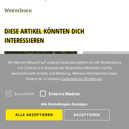
Weiterlesen
DIESE ARTIKEL KÖNNTEN DICH
INTERESSIEREN
Mit deinem Besuch auf unserer Seite akzeptierst du die Verwendung
von Cookies zur Analyse der Nutzerfreundlichkeit und für
personalisierte Inhalte und Werbung. Weitere Informationen dazu
findest du in unseren
Datenschutz-Richtlinien
.
Essentiell
Externe Medien
Die schönste Art, die kroatische
48 Stunden in Berlin – ei
Inselwelt zu entdecken
Hauptstadt-Wochenende 
Alle Einstellungen Anzeigen.
Potsdamer Platz
ALLE AKZEPTIEREN
AKZEPTIEREN