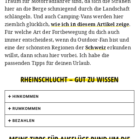
Traum für Motorradfahrer sind, da sich die Straßen
hier an die Berge schmiegend durch die Landschaft
schlängeln. Und auch Camping-Vans werden hier
ziemlich glücklich,
wie ich in diesem Artikel zeige
.
Für welche Art der Fortbewegung du dich auch
immer entscheidest, wenn du Outdoor-Fan bist und
eine der schönsten Regionen der
Schweiz
erkunden
willst, dann schau hier vorbei. Ich habe die
passenden Tipps für deinen Urlaub.
RHEINSCHLUCHT – GUT ZU WISSEN
HINKOMMEN
Wenn du mit dem Auto anreist, fährst du am
RUMKOMMEN
besten über Chur – der kleine Ort ist gerade mal
Am schnellsten bist du rund um die Rheinschlucht
eineinhalb Stunden von Lindau am Bodensee
BEZAHLEN
mit dem Auto oder dem Motorrad unterwegs. Die
entfernt. Innerhalb der Schweiz ist die Anreise
In der Schweiz wird mit Schweizer Franken
Region und die verschiedenen Täler sind aber
mit der Bahn easy: Von Zürich fahren regelmäßig
bezahlt, wobei alles ein bisschen teurer ist als in