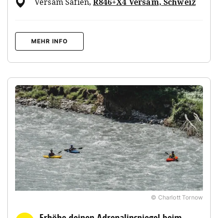
Versam Safien
,
R846+X4 Versam, Schweiz
MEHR INFO
© Charlott Tornow
Erhöhe deinen Adrenalinspiegel beim