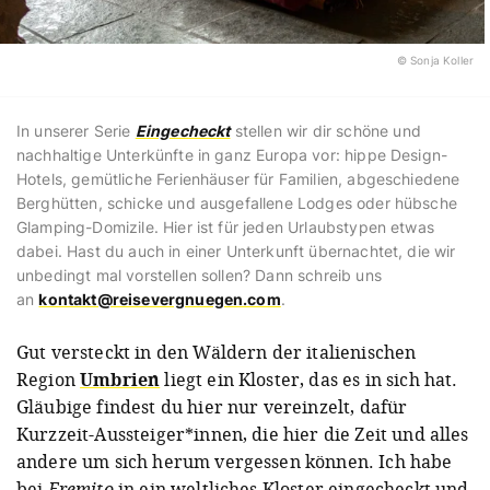
© Sonja Koller
In unserer Serie
Eingecheckt
stellen wir dir schöne und
nachhaltige Unterkünfte in ganz Europa vor: hippe Design-
Hotels, gemütliche Ferienhäuser für Familien, abgeschiedene
Berghütten, schicke und ausgefallene Lodges oder hübsche
Glamping-Domizile. Hier ist für jeden Urlaubstypen etwas
dabei. Hast du auch in einer Unterkunft übernachtet, die wir
unbedingt mal vorstellen sollen? Dann schreib uns
an
kontakt@reisevergnuegen.com
.
Gut versteckt in den Wäldern der italienischen
Region
Umbrien
liegt ein Kloster, das es in sich hat.
Gläubige findest du hier nur vereinzelt, dafür
Kurzzeit-Aussteiger*innen, die hier die Zeit und alles
andere um sich herum vergessen können. Ich habe
bei
Eremito
in ein weltliches Kloster eingecheckt und