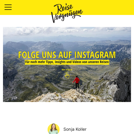
LÄNDER
UNTERKÜNFTE
FOOD
PLANUNG
OUTDOOR
Sonja Koller