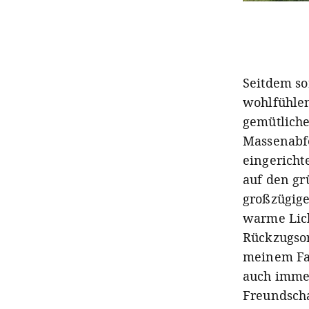
Seitdem so
wohlfühlen
gemütliche
Massenabfe
eingericht
auf den gr
großzügige
warme Lich
Rückzugsor
meinem Fal
auch immer
Freundsch