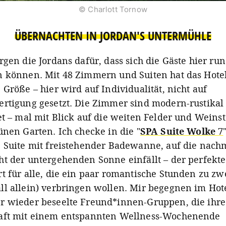
© Charlott Tornow
ÜBERNACHTEN IN JORDAN'S UNTERMÜHLE
rgen die Jordans dafür, dass sich die Gäste hier r
 können. Mit 48 Zimmern und Suiten hat das Hote
 Größe – hier wird auf Individualität, nicht auf
rtigung gesetzt. Die Zimmer sind modern-rustikal
et – mal mit Blick auf die weiten Felder und Weins
ünen Garten. Ich checke in die "
SPA Suite Wolke 7
 Suite mit freistehender Badewanne, auf die nachm
t der untergehenden Sonne einfällt – der perfekte
t für alle, die ein paar romantische Stunden zu zwe
l allein) verbringen wollen. Mir begegnen im Hot
 wieder beseelte Freund*innen-Gruppen, die ihre
aft mit einem entspannten Wellness-Wochenende