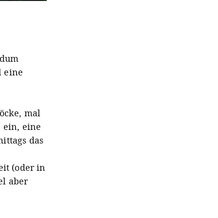
undum
l eine
töcke, mal
" ein, eine
ittags das
it (oder in
el aber