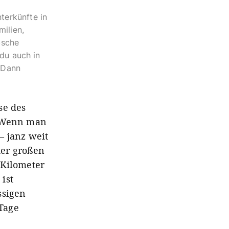
terkünfte in
ilien,
bsche
du auch in
? Dann
se des
. Wenn man
– janz weit
der großen
 Kilometer
ist
ssigen
 Tage