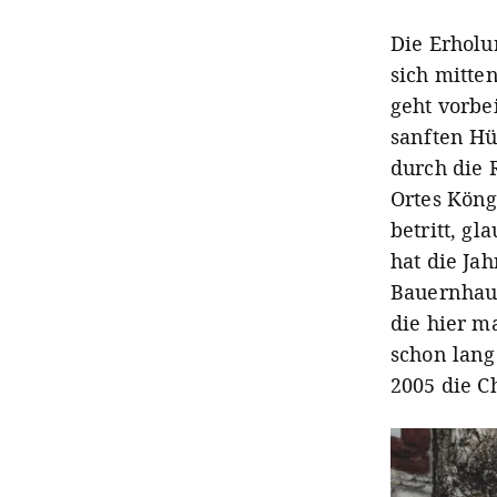
Die Erholun
sich mitte
geht vorbe
sanften H
durch die 
Ortes Köng
betritt, g
hat die Ja
Bauernhaus
die hier m
schon lang
2005 die C