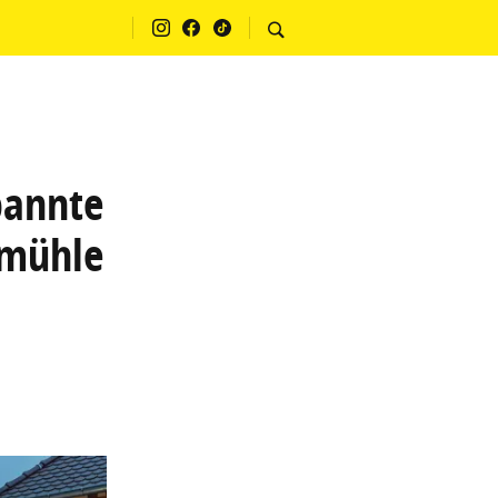
pannte
rmühle