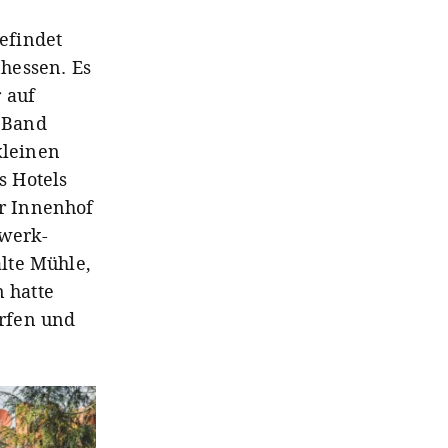
befindet
hessen. Es
 auf
 Band
kleinen
s Hotels
er Innenhof
hwerk-
lte Mühle,
n hatte
rfen und