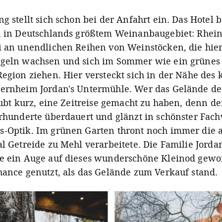
g stellt sich schon bei der Anfahrt ein. Das Hotel 
n in Deutschlands größtem Weinanbaugebiet: Rhein
i an unendlichen Reihen von Weinstöcken, die hier
ügeln wachsen und sich im Sommer wie ein grünes
Region ziehen. Hier versteckt sich in der Nähe des 
ernheim Jordan's Untermühle. Wer das Gelände de
laubt kurz, eine Zeitreise gemacht zu haben, denn d
hrhunderte überdauert und glänzt in schönster Fac
-Optik. Im grünen Garten thront noch immer die a
al Getreide zu Mehl verarbeitete. Die Familie Jorda
e ein Auge auf dieses wunderschöne Kleinod gewo
hance genutzt, als das Gelände zum Verkauf stand.