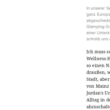
In unserer S
ganz Europa 
abgeschiede
Glamping-Dom
einer Unterk
schreib uns
Ich muss s
Wellness-
so einen N
draußen, w
Stadt, abe
von Mainz 
Jordan's U
Alltag in d
abzuschalt