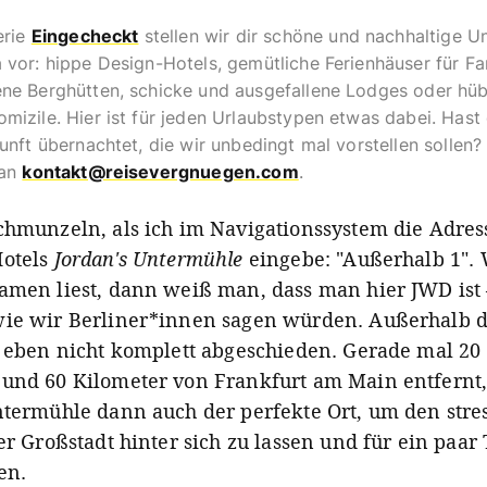
erie
Eingecheckt
stellen wir dir schöne und nachhaltige Un
vor: hippe Design-Hotels, gemütliche Ferienhäuser für Fam
ne Berghütten, schicke und ausgefallene Lodges oder hü
izile. Hier ist für jeden Urlaubstypen etwas dabei. Hast 
unft übernachtet, die wir unbedingt mal vorstellen sollen
 an
kontakt@reisevergnuegen.com
.
chmunzeln, als ich im Navigationssystem die Adres
Hotels
Jordan's Untermühle
eingebe: "Außerhalb 1"
amen liest, dann weiß man, dass man hier JWD ist 
ie wir Berliner*innen sagen würden. Außerhalb 
r eben nicht komplett abgeschieden. Gerade mal 20
und 60 Kilometer von Frankfurt am Main entfernt, 
ntermühle dann auch der perfekte Ort, um den stre
er Großstadt hinter sich zu lassen und für ein paar
en.