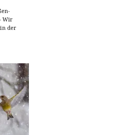
ßen-
– Wir
in der