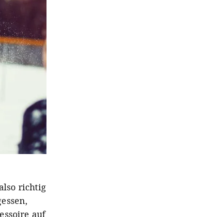
lso richtig
gessen,
essoire auf