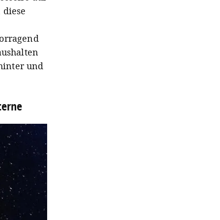
 diese
vorragend
aushalten
ahinter und
terne