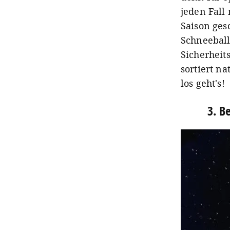
jeden Fall
Saison ges
Schneeball
Sicherheit
sortiert n
los geht's!
3. B