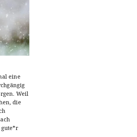
mal eine
urchgängig
orgen. Weil
hen, die
ch
nach
 gute*r