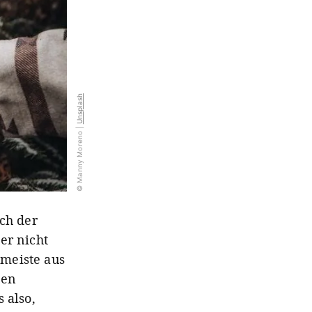
Unsplash
© Manny Moreno |
ich der
er nicht
meiste aus
den
 also,