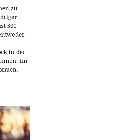
men zu
edriger
st 500
entweder
ock in der
können. Im
Formen.