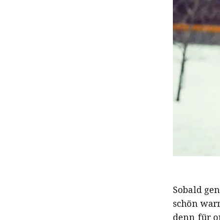
Sobald genü
schön warm
denn für o