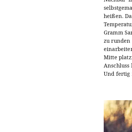
selbstgem
heißen. Da
Temperatur
Gramm Sam
zu runden
einarbeite
Mitte plat
Anschluss 
Und fertig