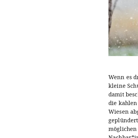
Wenn es dr
kleine Sch
damit besc
die kahlen
Wiesen abg
geplündert
möglichen 
Nachbar*in