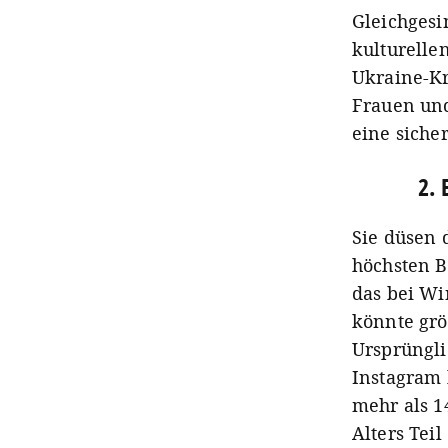
Gleichgesi
kulturelle
Ukraine-Kr
Frauen und
eine siche
2. 
Sie düsen 
höchsten B
das bei Wi
könnte grö
Ursprüngli
Instagram 
mehr als 1
Alters Tei