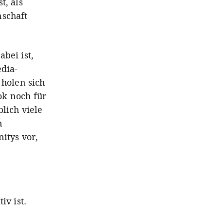
t, als
nschaft
bei ist,
edia-
 holen sich
ok noch für
lich viele
n
itys vor,
iv ist.