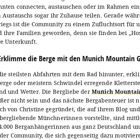
nnten connecten, austauschen oder im Rahmen ein
n Austauschs sogar ihr Zuhause teilen. Gerade wäh
iegs ist die Community zu einem Zufluchtsort für 
 ihre Familien geworden, denn sie finden bei „Host
re Unterkunft.
Erklimme die Berge mit den Munich Mountain G
die steilsten Abfahrten mit dem Rad hinunter, erk
erge oder meistern Schwindel erregende Kletterste
nd und Wetter. Die Bergliebe der
Munich Mountain
ßer nicht sein und das nächste Bergabenteuer ist n
ch von Christine gegründet, die auf ihrem Blog und
bergliebende Münchnerinnen vorstellte, sind mitt
4.000 Berganhängerinnen aus ganz Deutschland un
l der Community, die sich gegenseitig dazu motivier