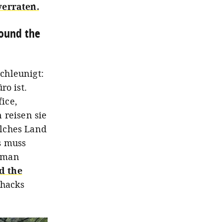
verraten.
round the
chleunigt:
ro ist.
ice,
 reisen sie
elches Land
s muss
t man
d the
shacks