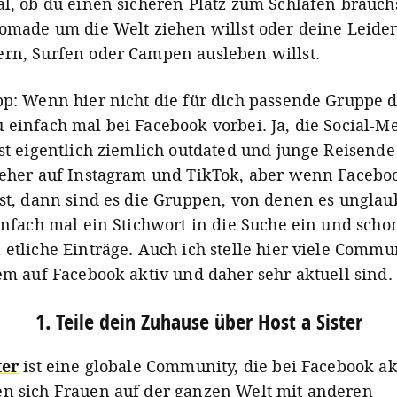
al, ob du einen sicheren Platz zum Schlafen brauchs
Nomade um die Welt ziehen willst oder deine Leide
rn, Surfen oder Campen ausleben willst.
pp: Wenn hier nicht die für dich passende Gruppe da
 einfach mal bei Facebook vorbei. Ja, die Social-M
ist eigentlich ziemlich outdated und junge Reisende
 eher auf Instagram und TikTok, aber wenn Facebo
ist, dann sind es die Gruppen, von denen es unglaub
einfach mal ein Stichwort in die Suche ein und scho
 etliche Einträge. Auch ich stelle hier viele Commun
lem auf Facebook aktiv und daher sehr aktuell sind.
1. Teile dein Zuhause über Host a Sister
ter
ist eine globale Community, die bei Facebook akt
n sich Frauen auf der ganzen Welt mit anderen