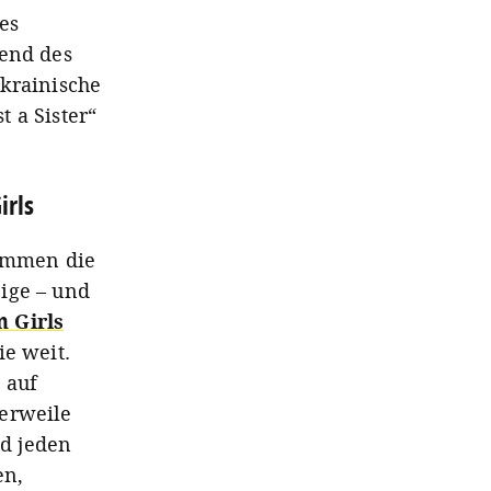
es
rend des
ukrainische
 a Sister“
irls
limmen die
ige – und
 Girls
ie weit.
 auf
lerweile
d jeden
en,