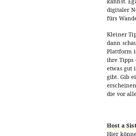
kannst. Eg
digitaler 
fürs Wande
Kleiner Ti
dann schau
Plattform 
ihre Tipps
etwas gut 
gibt. Gib 
erscheinen
die vor al
Host a Sis
Hier könne