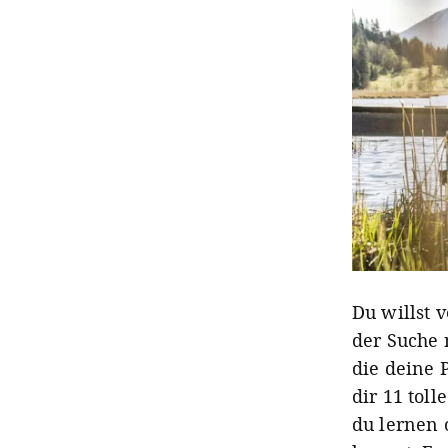
Du willst 
der Suche 
die deine P
dir 11 tol
du lernen 