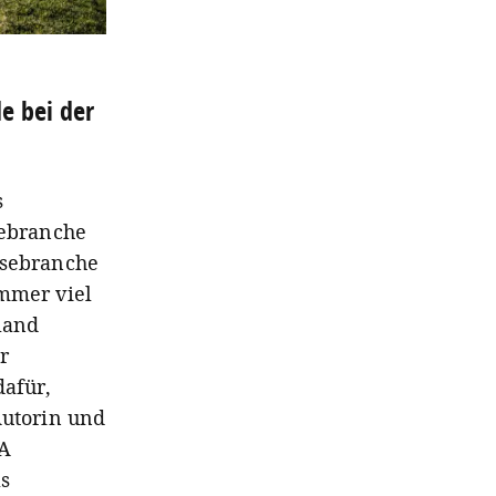
e bei der
s
sebranche
isebranche
immer viel
land
r
dafür,
Autorin und
TA
ls