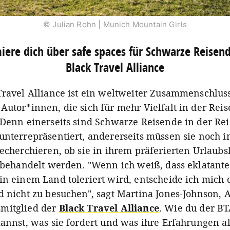
© Julian Rohn | Munich Mountain Girls
miere dich über safe spaces für Schwarze Reisend
Black Travel Alliance
Travel Alliance ist ein weltweiter Zusammenschlus
Autor*innen, die sich für mehr Vielfalt in der Rei
 Denn einerseits sind Schwarze Reisende in der Re
unterrepräsentiert, andererseits müssen sie noch 
recherchieren, ob sie in ihrem präferierten Urlaubs
h behandelt werden. "Wenn ich weiß, dass eklatante
in einem Land toleriert wird, entscheide ich mich 
d nicht zu besuchen", sagt Martina Jones-Johnson, 
mitglied der
Black Travel Alliance
. Wie du der B
kannst, was sie fordert und was ihre Erfahrungen a