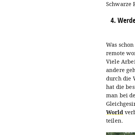
Schwarze R
4. Werde
Was schon 
remote wor
Viele Arbe
andere geh
durch die 
hat die be
man bei de
Gleichges
World
verb
teilen.