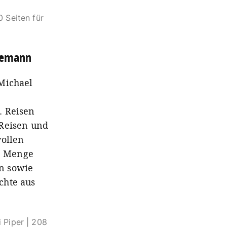
0 Seiten für
liemann
 Michael
. Reisen
 Reisen und
vollen
e Menge
n sowie
chte aus
 Piper | 208