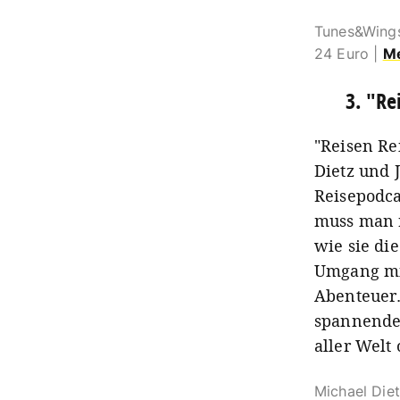
Tunes&Wings:
24 Euro |
Me
3. "Re
"Reisen Re
Dietz und 
Reisepodca
muss man r
wie sie di
Umgang mi
Abenteuer.
spannende 
aller Welt 
Michael Diet