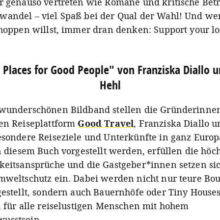
r genauso vertreten wie Romane und kritische Bet
andel – viel Spaß bei der Qual der Wahl! Und w
shoppen willst, immer dran denken: Support your l
 Places for Good People" von Franziska Diallo u
Hehl
wunderschönen Bildband stellen die Gründerinne
en Reiseplattform
Good Travel
, Franziska Diallo u
esondere Reiseziele und Unterkünfte in ganz Europa
in diesem Buch vorgestellt werden, erfüllen die höc
keitsansprüche und die Gastgeber*innen setzen sic
mweltschutz ein. Dabei werden nicht nur teure Bou
gestellt, sondern auch Bauernhöfe oder Tiny Houses.
n für alle reiselustigen Menschen mit hohem
usstsein.