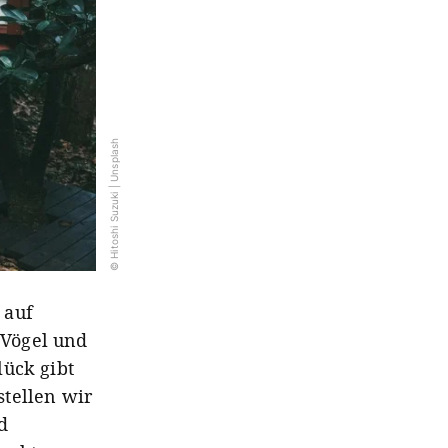
© Hitoshi Suzuki | Unsplash
 auf
 Vögel und
lück gibt
tellen wir
d