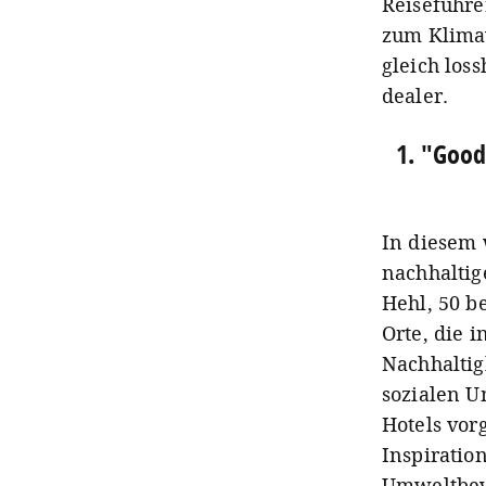
Reiseführe
zum Klimaw
gleich los
dealer.
1. "Good
In diesem 
nachhaltig
Hehl, 50 b
Orte, die 
Nachhaltig
sozialen U
Hotels vor
Inspiratio
Umweltbew