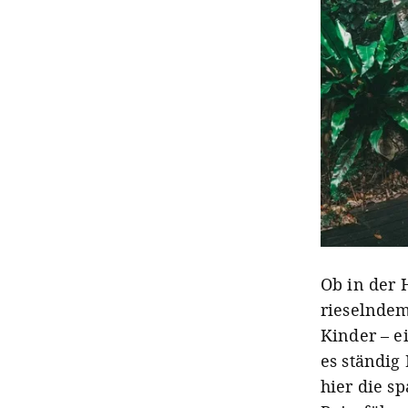
Ob in der 
rieselndem
Kinder – e
es ständig
hier die s