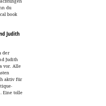
rachtungen
enn du
ocal book
nd Judith
n der
nd Judith
 vor. Alle
hsten
h aktiv für
tique-
 Eine tolle