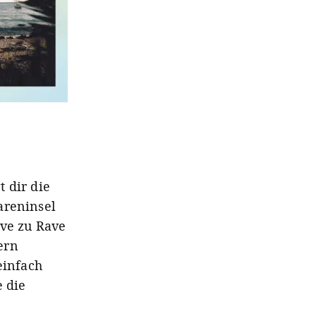
t dir die
areninsel
ave zu Rave
ern
einfach
e die