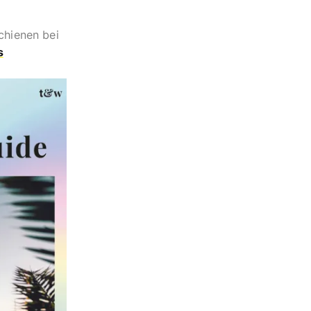
chienen bei
s