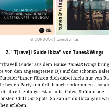
© CONBOOK | tunes&wings
2. "T[rave]l Guide Ibiza" von Tunes&Wings
 "T[rave]l Guide" aus dem Hause
Tunes&Wings
bring
ps von den angesagtesten DJs auf der schönen Bale
 Künstler*innen führen dich dabei nicht nur von R
ie besten Partys natürlich auch vorkommen – sond
dir ihre Lieblingsrestaurants, Cafés, Strände oder 
hönsten Chill-Out-Spots. So kannst du Ibiza ganz wi
hen erleben.