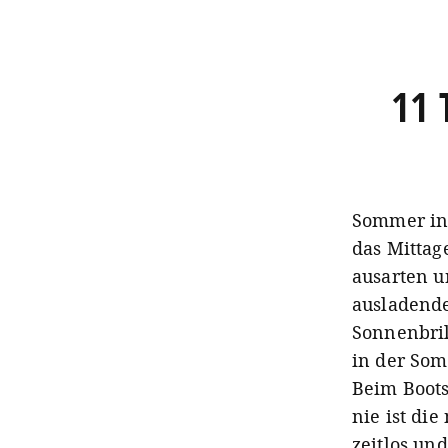
11 
Sommer in F
das Mittag
ausarten u
ausladend
Sonnenbrill
in der Som
Beim Boots
nie ist di
zeitlos un