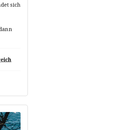
det sich
 dann
reich