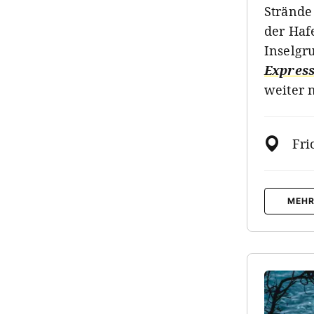
Strände
der Haf
Inselgr
Express
weiter 
Fri
MEHR