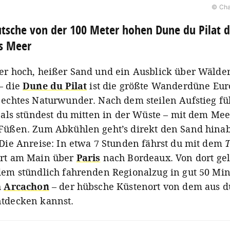
© Cha
tsche von der 100 Meter hohen Dune du Pilat d
s Meer
er hoch, heißer Sand und ein Ausblick über Wälde
– die
Dune du Pilat
ist die größte Wanderdüne Eur
 echtes Naturwunder. Nach dem steilen Aufstieg füh
, als stündest du mitten in der Wüste – mit dem Mee
Füßen. Zum Abkühlen geht’s direkt den Sand hina
 Die Anreise: In etwa 7 Stunden fährst du mit dem
rt am Main über
Paris
nach Bordeaux. Von dort ge
dem stündlich fahrenden Regionalzug in gut 50 Mi
h
Arcachon
– der hübsche Küstenort von dem aus d
tdecken kannst.