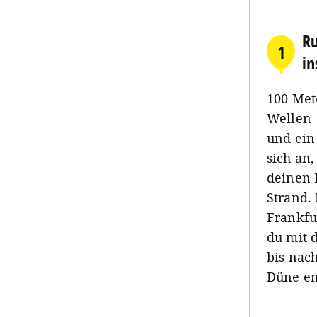
Ru
1
in
100 Met
Wellen 
und ein
sich an
deinen 
Strand.
Frankfu
du mit 
bis nac
Düne en