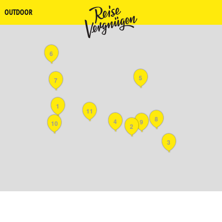
OUTDOOR
6
5
7
1
11
8
4
9
10
2
3