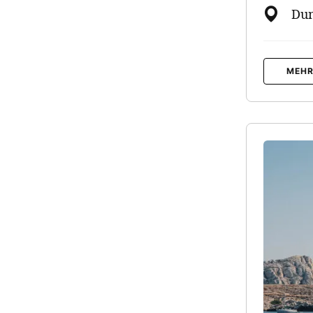
Dun
MEHR