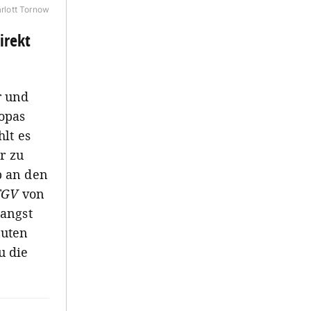
rlott Tornow
irekt
r und
opas
lt es
r zu
b an den
TGV
von
langst
nuten
u die