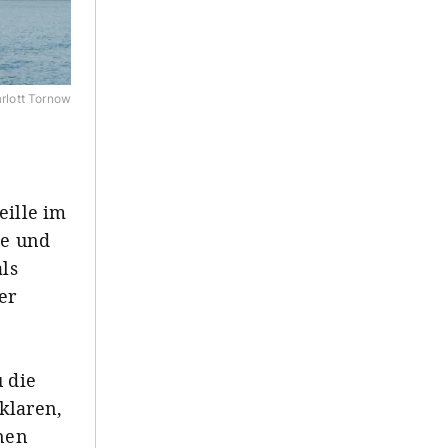
rlott Tornow
eille im
le und
als
er
u die
klaren,
nen