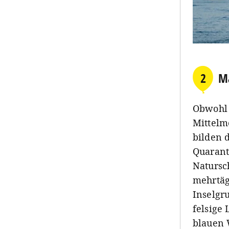
2
Ma
Obwohl 
Mittelm
bilden d
Quarant
Natursc
mehrtäg
Inselgr
felsige
blauen 