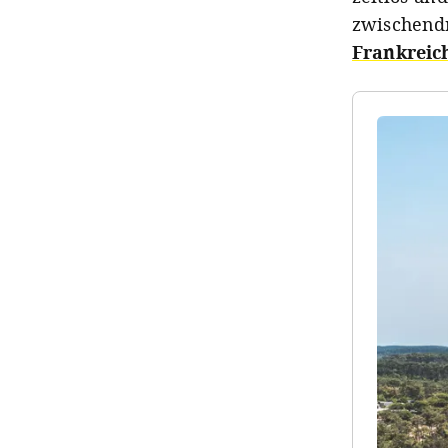
zwischendr
Frankreic