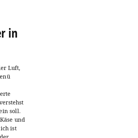
r in
er Luft,
Menü
erte
verstehst
in soll.
 Käse und
ich ist
oder