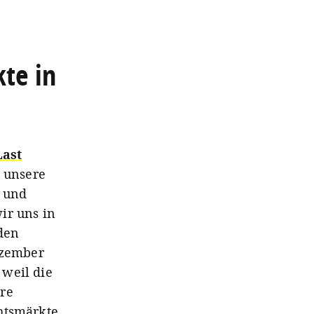
te in
Last
 unsere
 und
ir uns in
nden
ezember
 weil die
ere
htsmärkte