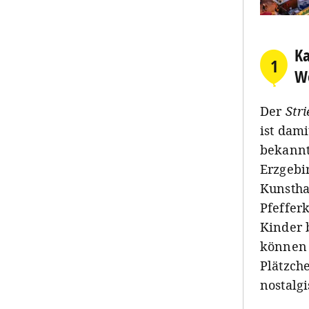
Ka
1
We
Der
Str
ist dam
bekannt
Erzgebir
Kunstha
Pfeffer
Kinder 
können 
Plätzch
nostalg