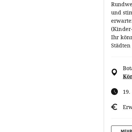
Rundweg
und sti
erwarte
(Kinder
Ihr kön
Städten
Bot
Kön
19.
Erw
MEHR