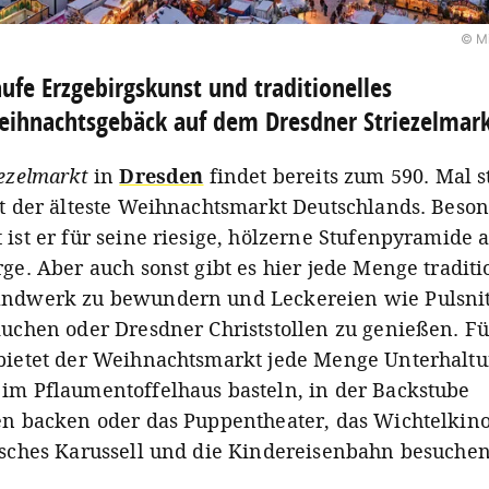
© Mi
ufe Erzgebirgskunst und traditionelles
ihnachtsgebäck auf dem Dresdner Striezelmar
iezelmarkt
in
Dresden
findet bereits zum 590. Mal s
it der älteste Weihnachtsmarkt Deutschlands. Beso
 ist er für seine riesige, hölzerne Stufenpyramide
ge. Aber auch sonst gibt es hier jede Menge traditi
ndwerk zu bewundern und Leckereien wie Pulsni
kuchen oder Dresdner Christstollen zu genießen. Fü
bietet der Weihnachtsmarkt jede Menge Unterhaltu
im Pflaumentoffelhaus basteln, in der Backstube
en backen oder das Puppentheater, das Wichtelkino
isches Karussell und die Kindereisenbahn besuchen