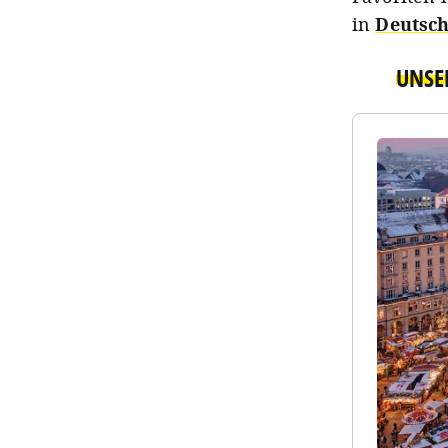
in
Deutsc
UNSE