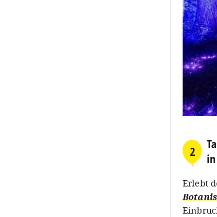
T
2
in
Erlebt 
Botanis
Einbruc