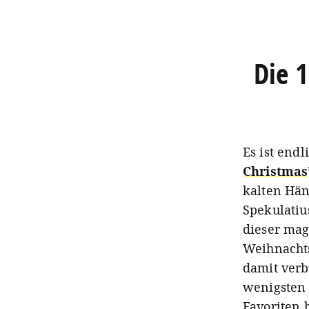
Die 
Es ist end
Christmas
kalten Hä
Spekulatiu
dieser mag
Weihnacht
damit verb
wenigsten 
Favoriten 