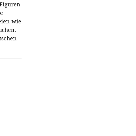
 Figuren
ge
eien wie
uchen.
utschen