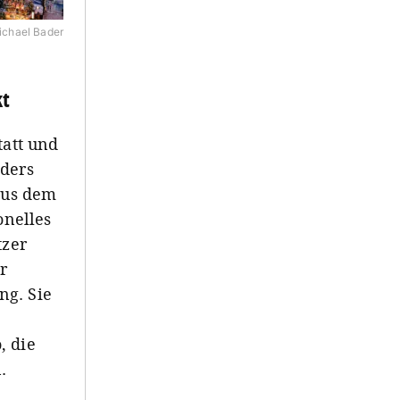
chael Bader
kt
tatt und
nders
 aus dem
onelles
tzer
r
ng. Sie
, die
.