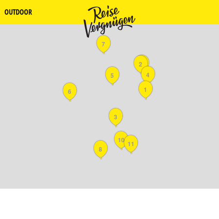
OUTDOOR
7
9
2
4
5
1
6
3
10
11
8