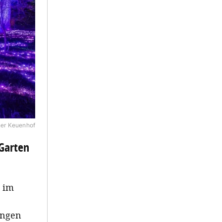
ner Keuenhof
Garten
im
angen