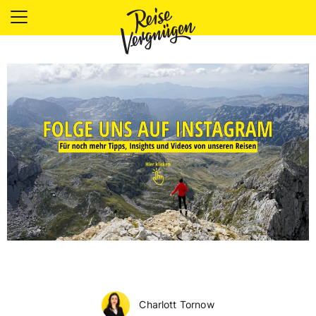
LÄNDER
UNTERKÜNFTE
FOOD
PLANUNG
OUTDOOR
Charlott Tornow