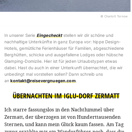
© Charlott Tornow
In unserer Serie
Eingecheckt
stellen wir dir schöne und
nachhaltige Unterkünfte in ganz Europa vor: hippe Design-
Hotels, gemütliche Ferienhäuser für Familien, abgeschiedene
Berghütten, schicke und ausgefallene Lodges oder hübsche
Glamping-Domizile. Hier ist für jeden Urlaubstypen etwas
dabei. Hast du auch in einer Unterkunft übernachtet, die wir
unbedingt mal vorstellen sollen? Dann schreib uns
an
kontakt@reisevergnuegen.com
.
ÜBERNACHTEN IM IGLU-DORF ZERMATT
Ich starre fassungslos in den Nachthimmel über
Zermatt, der überzogen ist von Hunderttausenden
Sternen, und kann mein Glück kaum fassen. Am Tag
zuvor erzählte mir ein Wanderführer noch, dass die