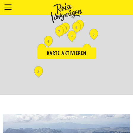
LÄNDER
UNTERKÜNFTE
2
6
11
1
7
FOOD
5
9
4
PLANUNG
10
8
OUTDOOR
KARTE AKTIVIEREN
3