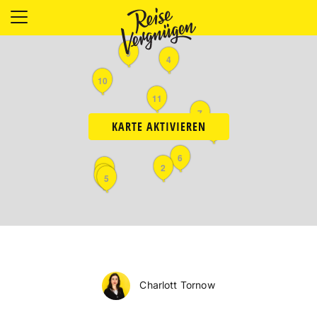
LÄNDER
9
UNTERKÜNFTE
4
FOOD
10
11
PLANUNG
7
OUTDOOR
KARTE AKTIVIEREN
3
6
2
1
8
5
Charlott Tornow