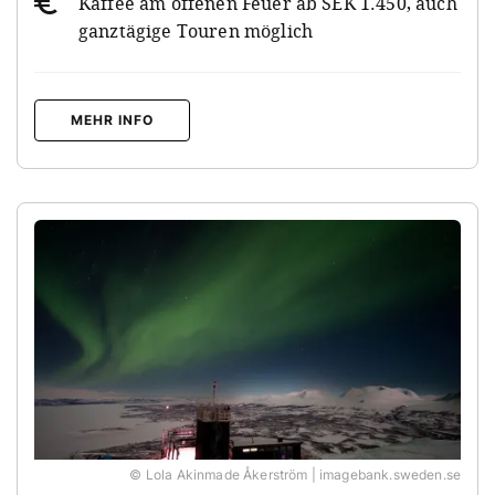
Kaffee am offenen Feuer ab SEK 1.450, auch
ganztägige Touren möglich
MEHR INFO
© Lola Akinmade Åkerström | imagebank.sweden.se