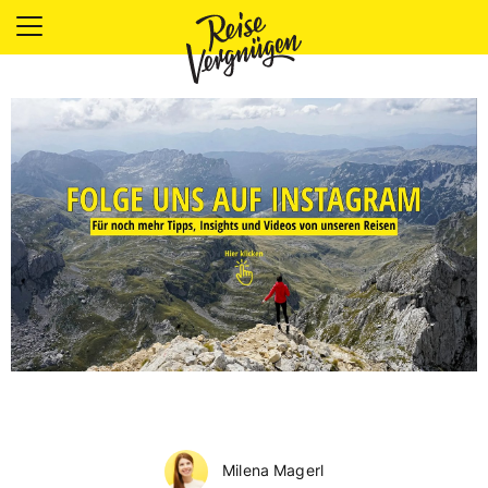
LÄNDER
UNTERKÜNFTE
FOOD
PLANUNG
OUTDOOR
Milena Magerl