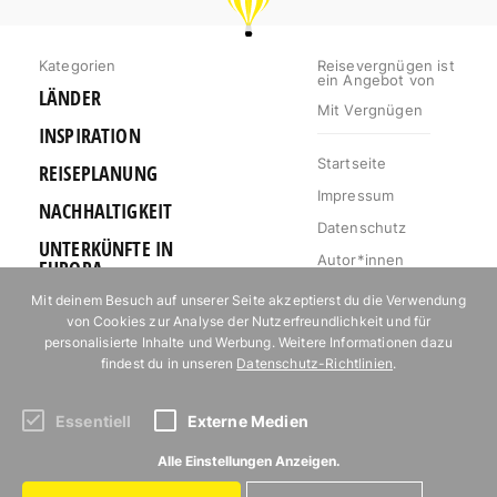
Kategorien
Reisevergnügen ist
ein Angebot von
LÄNDER
Mit Vergnügen
INSPIRATION
Startseite
REISEPLANUNG
Impressum
NACHHALTIGKEIT
Datenschutz
UNTERKÜNFTE IN
Autor*innen
EUROPA
Mediakit
Mit deinem Besuch auf unserer Seite akzeptierst du die Verwendung
OUTDOOR
von Cookies zur Analyse der Nutzerfreundlichkeit und für
Jobs
URLAUB FÜR
personalisierte Inhalte und Werbung. Weitere Informationen dazu
Kontakt
FOODIES
findest du in unseren
Datenschutz-Richtlinien
.
Essentiell
Externe Medien
Abonniere unseren Newsletter!
Alle Einstellungen Anzeigen.