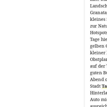
Landsch
Granata
kleines
zur Natu
Hotspot
Tage hi
gelben 
kleiner
Obstpla
auf der
guten B
Abend o
Stadt
Ta
Hinterla
Auto mi
ausreic