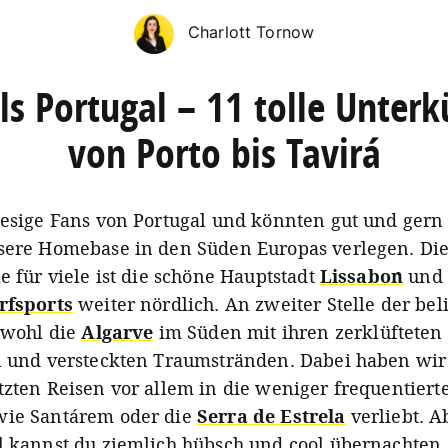
Charlott Tornow
ls Portugal – 11 tolle Unterk
von Porto bis Tavirá
iesige Fans von Portugal und könnten gut und ger
sere Homebase in den Süden Europas verlegen. Die
e für viele ist die schöne Hauptstadt
Lissabon
und 
rfsports
weiter nördlich. An zweiter Stelle der bel
t wohl die
Algarve
im Süden mit ihren zerklüfteten
n und versteckten Traumstränden. Dabei haben wir
tzten Reisen vor allem in die weniger frequentiert
wie Santárem oder die
Serra de Estrela
verliebt. A
l kannst du ziemlich hübsch und cool übernachten