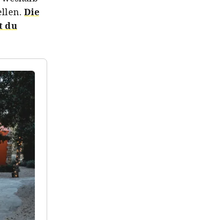
ellen.
Die
t du