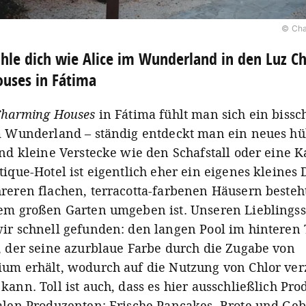
© Cha
hle dich wie Alice im Wunderland in den Luz C
uses in Fátima
Charming Houses
in Fátima fühlt man sich ein biss
m Wunderland – ständig entdeckt man ein neues h
nd kleine Verstecke wie den Schafstall oder eine K
ique-Hotel ist eigentlich eher ein eigenes kleines 
reren flachen, terracotta-farbenen Häusern besteh
em großen Garten umgeben ist. Unseren Lieblingss
ir schnell gefunden: den langen Pool im hinteren 
, der seine azurblaue Farbe durch die Zugabe von
um erhält, wodurch auf die Nutzung von Chlor verz
ann. Toll ist auch, dass es hier ausschließlich Pro
alen Produzenten: Frische Pancakes, Brote und Geb