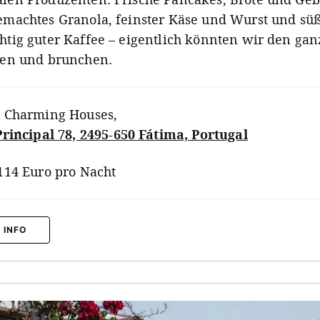
gemachtes Granola, feinster Käse und Wurst und süß
chtig guter Kaffee – eigentlich könnten wir den ga
tzen und brunchen.
 Charming Houses
,
Principal 78, 2495-650 Fátima, Portugal
114 Euro pro Nacht
 INFO