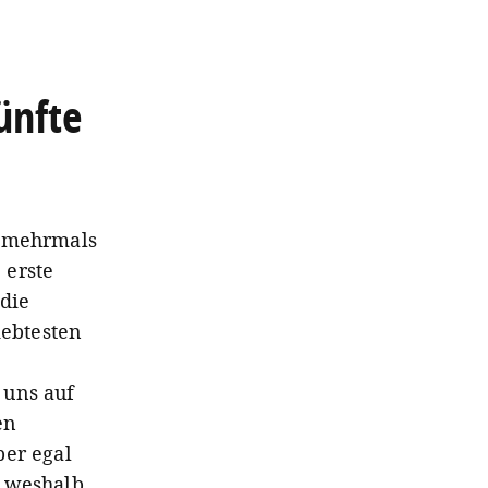
ünfte
n mehrmals
 erste
die
iebtesten
 uns auf
en
ber egal
, weshalb