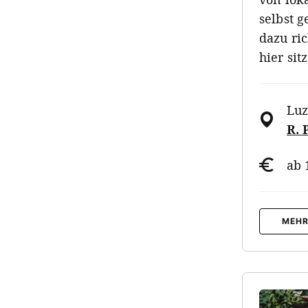
selbst 
dazu ri
hier si
Luz
R. 
ab 
MEHR