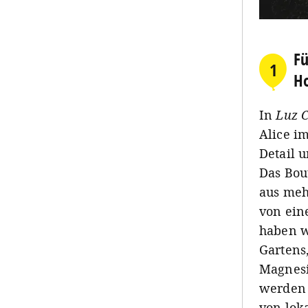
Fü
1
Ho
In
Luz 
Alice i
Detail u
Das Bout
aus meh
von ein
haben w
Gartens
Magnesi
werden k
von lok