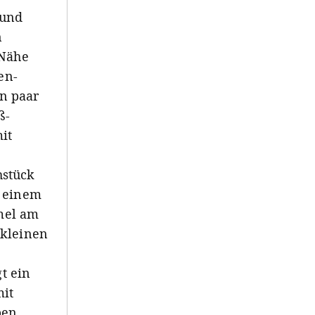
 und
n
 Nähe
en-
in paar
ß-
it
hstück
t einem
mel am
 kleinen
gt ein
mit
ben