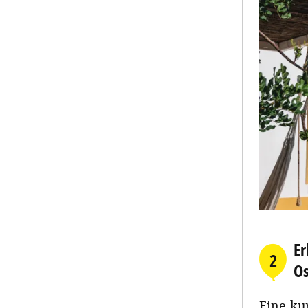
Er
2
O
Eine ku