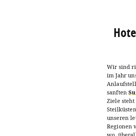
Hote
Wir sind r
im Jahr un
Anlaufstell
sanften
Su
Ziele steh
Steilküste
unseren le
Regionen 
wo, überal