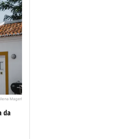
ilena Magerl
a da