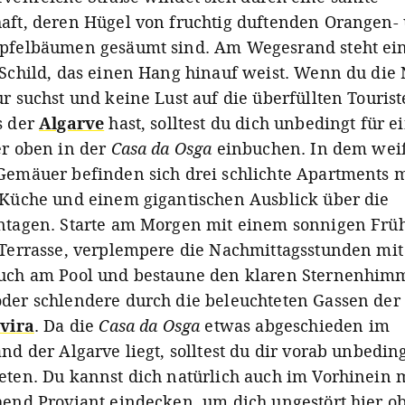
aft, deren Hügel von fruchtig duftenden Orangen-
pfelbäumen gesäumt sind. Am Wegesrand steht ei
 Schild, das einen Hang hinauf weist. Wenn du die
r suchst und keine Lust auf die überfüllten Tourist
s der
Algarve
hast, solltest du dich unbedingt für e
er oben in der
Casa da Osga
einbuchen. In dem wei
Gemäuer befinden sich drei schlichte Apartments m
 Küche und einem gigantischen Ausblick über die
ntagen. Starte am Morgen mit einem sonnigen Frü
 Terrasse, verplempere die Nachmittagsstunden mi
uch am Pool und bestaune den klaren Sternenhim
der schlendere durch die beleuchteten Gassen der
vira
. Da die
Casa da Osga
etwas abgeschieden im
nd der Algarve liegt, solltest du dir vorab unbedin
eten. Du kannst dich natürlich auch im Vorhinein 
hend Proviant eindecken, um dich ungestört hier o