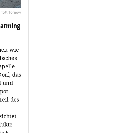
rlott Tornow
harming
chen wie
übsches
apelle.
Dorf, das
t und
pot
Teil des
ichtet
dukte
äck,