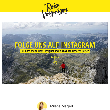
LÄNDER
UNTERKÜNFTE
FOOD
PLANUNG
OUTDOOR
Milena Magerl