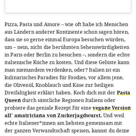
View this post on Instagram
Pizza, Pasta und Amore – wie oft habe ich Menschen
aus Ländern anderer Kontinente schon sagen hören,
dass sie so gerne einmal Europa besuchen würden,
um – nein, nicht die berühmten Sehenswürdigkeiten
in Paris oder Berlin zu besuchen –, sondern die echte
italienische Küche zu kosten. Und diese Gelüste kann
man niemandem verdenken, oder? Italien ist ein
A post shared by The Pasta Queen (@the_pastaqueen)
kulinarisches Paradies für Foodies, vor allem jene,
die Olivenöl, Knoblauch und Käse zur heiligen
Dreifaltigkeit erklärt haben. Koch dich mit der
Pasta
Queen
durch sämtliche Regionen Italiens oder
probiere das geniale Rezept für eine
vegane Version
all' amatriciana von Zuckerjagdwurst.
Und weil
echte Italiener*innen am liebsten gemeinsam mit
der ganzen Verwandtschaft speisen, kannst du deine