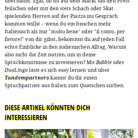
übernahm. Egal, ob du auf dem Markt um den Preis
feilschen oder mit den stets Schach oder Skat
spielenden Herren auf der Piazza ins Gespräch
kommen willst – wenn du ein bisschen mehr
Italienisch als nur "molto bene" oder "il conto, per
favore!" von dir gibst, bekommst du auf jeden Fall
echte Einblicke in den italienischen Alltag. Warum
also nicht die Zeit nutzen, um in deine
Sprachkenntnisse zu investieren? Mit
Babble
oder
DuoLingo
lässt es sich easy lernen und über
Tandempartners
kannst du dir einen
Sprachpartner aus Italien zum Quatschen suchen.
DIESE ARTIKEL KÖNNTEN DICH
INTERESSIEREN