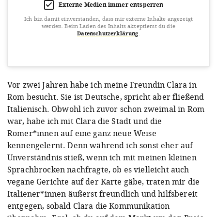
Externe Medien immer entsperren
Ich bin damit einverstanden, dass mir externe Inhalte angezeigt
werden.
Beim Laden des Inhalts akzeptierst du die
Datenschutzerklärung
.
View this post on Instagram
Vor zwei Jahren habe ich meine Freundin Clara in
Rom besucht. Sie ist Deutsche, spricht aber fließend
Italienisch. Obwohl ich zuvor schon zweimal in Rom
war, habe ich mit Clara die Stadt und die
Römer*innen auf eine ganz neue Weise
kennengelernt. Denn während ich sonst eher auf
Unverständnis stieß, wenn ich mit meinen kleinen
A post shared by Babbel (@babbel)
Sprachbrocken nachfragte, ob es vielleicht auch
vegane Gerichte auf der Karte gäbe, traten mir die
Italiener*innen äußerst freundlich und hilfsbereit
entgegen, sobald Clara die Kommunikation