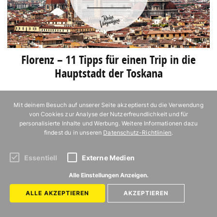
Florenz – 11 Tipps für einen Trip in die
Hauptstadt der Toskana
Mit deinem Besuch auf unserer Seite akzeptierst du die Verwendung
von Cookies zur Analyse der Nutzerfreundlichkeit und für
personalisierte Inhalte und Werbung. Weitere Informationen dazu
findest du in unseren
Datenschutz-Richtlinien
.
Essentiell
Externe Medien
Alle Einstellungen Anzeigen.
Die schönste Art, die kroatische
48 Stunden in Berlin – ei
Inselwelt zu entdecken
Hauptstadt-Wochenende 
ALLE AKZEPTIEREN
AKZEPTIEREN
Potsdamer Platz