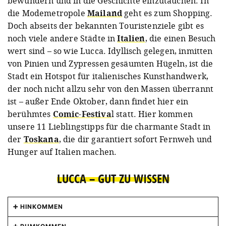
bewundern und in die Geschichte einzutauchen. In
die Modemetropole
Mailand
geht es zum Shopping.
Doch abseits der bekannten Touristenziele gibt es
noch viele andere Städte in
Italien
, die einen Besuch
wert sind – so wie Lucca. Idyllisch gelegen, inmitten
von Pinien und Zypressen gesäumten Hügeln, ist die
Stadt ein Hotspot für italienisches Kunsthandwerk,
der noch nicht allzu sehr von den Massen überrannt
ist – außer Ende Oktober, dann findet hier ein
berühmtes
Comic-Festiva
l statt. Hier kommen
unsere 11 Lieblingstipps für die charmante Stadt in
der
Toskana
, die dir garantiert sofort Fernweh und
Hunger auf Italien machen.
LUCCA – GUT ZU WISSEN
HINKOMMEN
Lucca liegt zwischen Pisa und
Florenz
. Beide