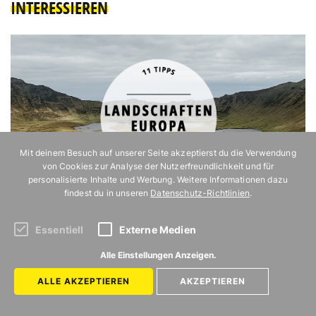
INTERESSIEREN
Mit deinem Besuch auf unserer Seite akzeptierst du die Verwendung
von Cookies zur Analyse der Nutzerfreundlichkeit und für
personalisierte Inhalte und Werbung. Weitere Informationen dazu
findest du in unseren
Datenschutz-Richtlinien
.
11 atemberaubende Landschaften in Europa
Essentiell
Externe Medien
Alle Einstellungen Anzeigen.
ALLE AKZEPTIEREN
AKZEPTIEREN