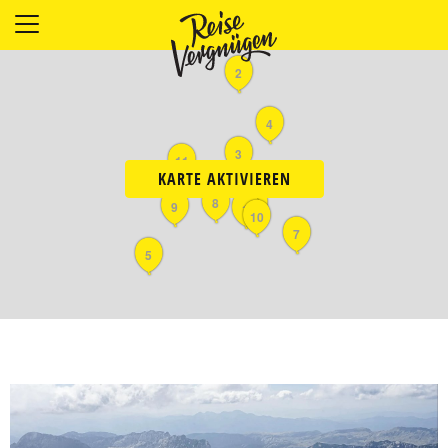
LÄNDER
2
UNTERKÜNFTE
FOOD
4
PLANUNG
3
11
OUTDOOR
KARTE AKTIVIEREN
8
6
9
1
10
7
5