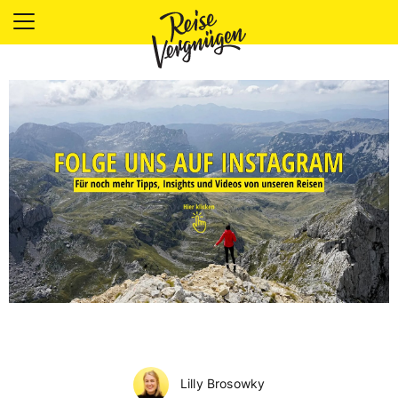
LÄNDER
UNTERKÜNFTE
FOOD
PLANUNG
OUTDOOR
Lilly Brosowky