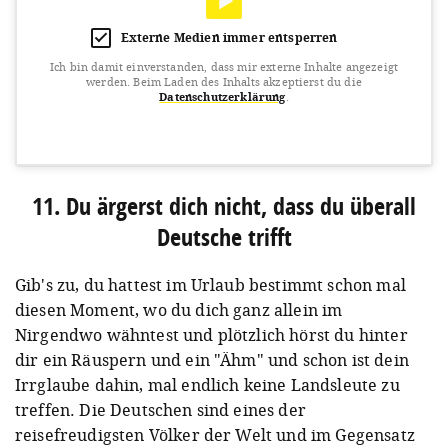
Externe Medien immer entsperren
Ich bin damit einverstanden, dass mir externe Inhalte angezeigt
werden.
Beim Laden des Inhalts akzeptierst du die
Datenschutzerklärung
.
View this post on Instagram
11. Du ärgerst dich nicht, dass du überall
Deutsche trifft
Gib's zu, du hattest im Urlaub bestimmt schon mal
diesen Moment, wo du dich ganz allein im
Nirgendwo wähntest und plötzlich hörst du hinter
dir ein Räuspern und ein "Ähm" und schon ist dein
A post shared by Reisevergnügen (@reisevergnuegen_)
on
Dec 
Irrglaube dahin, mal endlich keine Landsleute zu
treffen. Die Deutschen sind eines der
reisefreudigsten Völker der Welt und im Gegensatz