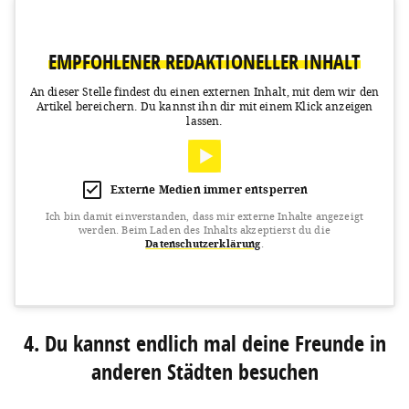
EMPFOHLENER REDAKTIONELLER INHALT
An dieser Stelle findest du einen externen Inhalt, mit dem wir den
Artikel bereichern.
Du kannst ihn dir mit einem Klick anzeigen
lassen.
Externe Medien immer entsperren
Ich bin damit einverstanden, dass mir externe Inhalte angezeigt
werden.
Beim Laden des Inhalts akzeptierst du die
Datenschutzerklärung
.
View this post on Instagram
4. Du kannst endlich mal deine Freunde in
anderen Städten besuchen