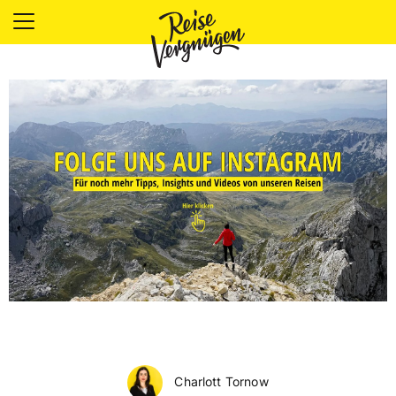
LÄNDER
UNTERKÜNFTE
FOOD
PLANUNG
OUTDOOR
Charlott Tornow