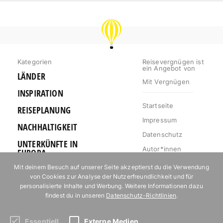
REISEVERGNÜGEN
Kategorien
Reisevergnügen ist
ein Angebot von
LÄNDER
Mit Vergnügen
INSPIRATION
Startseite
REISEPLANUNG
Impressum
NACHHALTIGKEIT
Datenschutz
UNTERKÜNFTE IN
Autor*innen
EUROPA
Mediakit
Mit deinem Besuch auf unserer Seite akzeptierst du die Verwendung
OUTDOOR
von Cookies zur Analyse der Nutzerfreundlichkeit und für
Jobs
URLAUB FÜR
personalisierte Inhalte und Werbung. Weitere Informationen dazu
Kontakt
FOODIES
findest du in unseren
Datenschutz-Richtlinien
.
Essentiell
Externe Medien