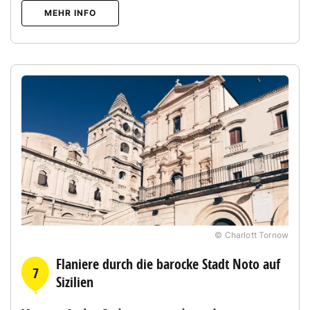
MEHR INFO
© Charlott Tornow
Flaniere durch die barocke Stadt Noto auf
7
Sizilien