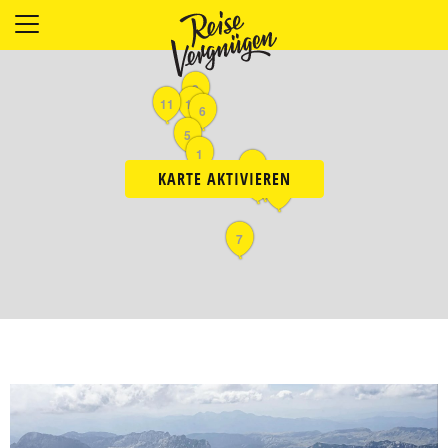
LÄNDER
UNTERKÜNFTE
9
11
10
FOOD
6
5
PLANUNG
1
3
OUTDOOR
KARTE AKTIVIEREN
4
2
8
7