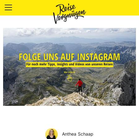
LÄNDER
UNTERKÜNFTE
FOOD
PLANUNG
OUTDOOR
Anthea Schaap