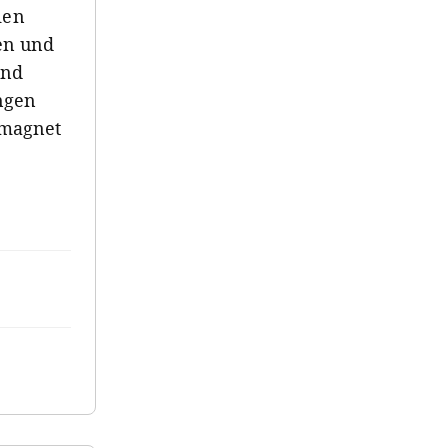
ien
ben und
und
ngen
nmagnet