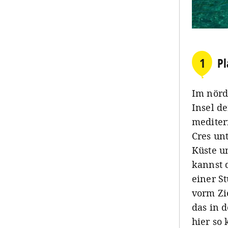
1
Pl
Im nördl
Insel d
mediter
Cres un
Küste u
kannst 
einer St
vorm Zi
das in d
hier so 