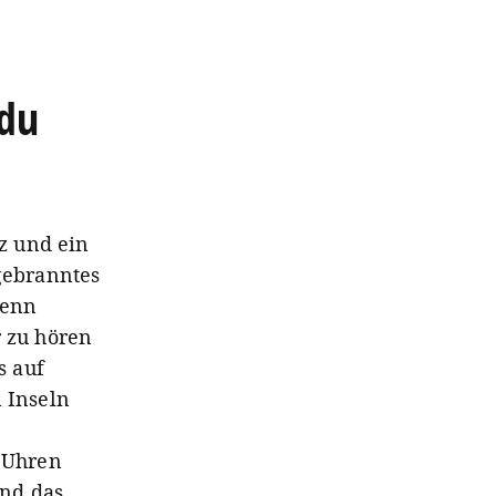
 du
lz und ein
 gebranntes
denn
r zu hören
s auf
 Inseln
e Uhren
nd das