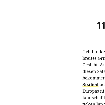
11
"Ich bin ke
breites Gr
Gesicht. A
diesen Sat
bekommen: 
Sizilien
od
Europas ni
landschaft
ticken lan