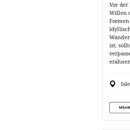
Vor der
Willen d
Formen 
idyllis
Wanderu
ist, sol
verpasse
erahnen 
Isl
MEHR