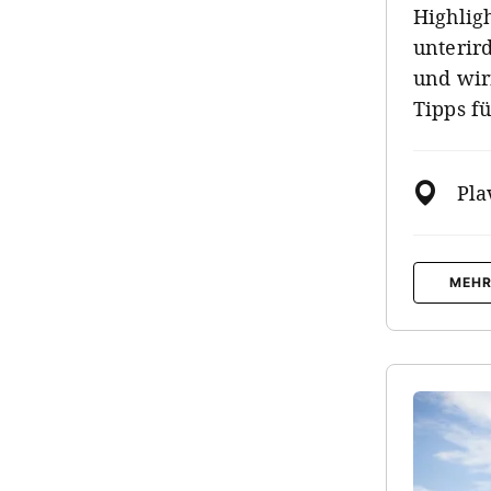
Highligh
unterir
und wir
Tipps f
Pla
MEHR