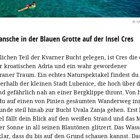
© M
ansche in der Blauen Grotte auf der Insel Cres
ichen Teil der Kvarner Bucht gelegen, ist Cres die 
er kroatischen Adria und ein wahr gewordener
raner Traum. Ein echtes Naturspektakel findest du
terhalb der kleinen Stadt Lubenice, die hoch über 
nd gefährlich nah an einer Bergklippe thront. Von 
du auf einen von Pinien gesäumten Wanderweg in
unde steil hinab zur Bucht Uvala Zanja gehen. Erst
el fällt dein Blick auf den weißen Strand und das 
er Sonne in all seinen Blautönen glitzert. Das Wasse
klar, dass du bis auf den Grund schauen kannst. Da