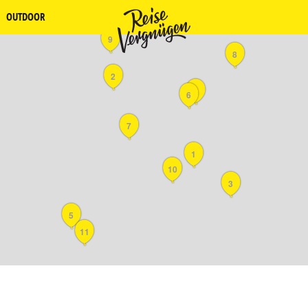
OUTDOOR
9
8
2
4
6
7
1
10
3
5
11