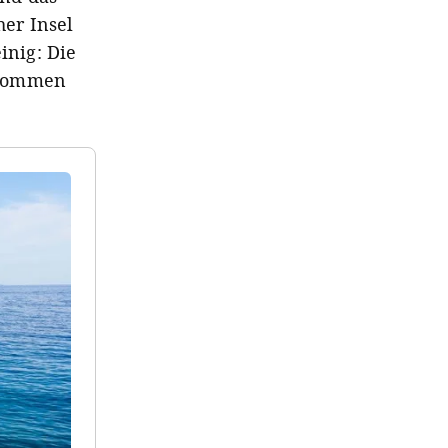
er Insel
inig: Die
r kommen