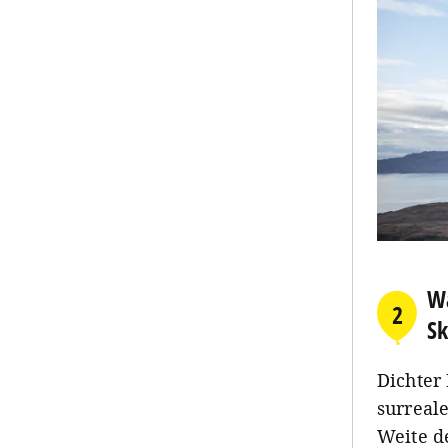
Wa
2
S
Dichter 
surreal
Weite d