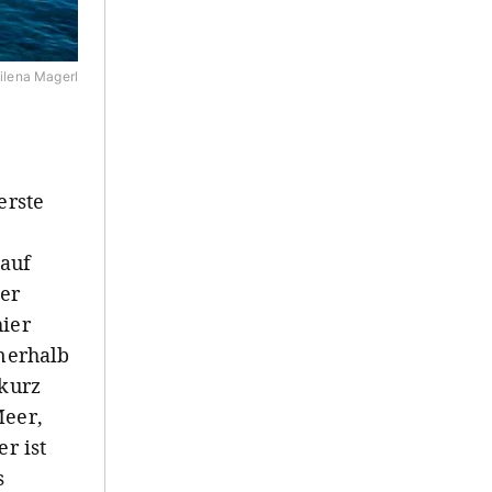
ilena Magerl
erste
 auf
der
hier
nerhalb
 kurz
Meer,
r ist
s