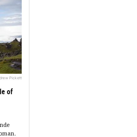
ndrew Pickett
le of
ende
roman.