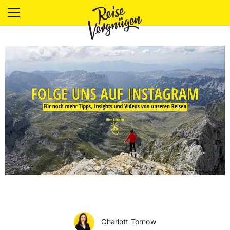
LÄNDER
UNTERKÜNFTE
FOOD
PLANUNG
OUTDOOR
Charlott Tornow