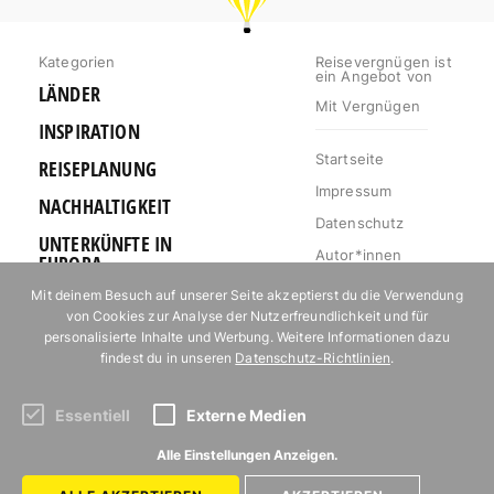
Kategorien
Reisevergnügen ist
ein Angebot von
LÄNDER
Mit Vergnügen
INSPIRATION
Startseite
REISEPLANUNG
Impressum
NACHHALTIGKEIT
Datenschutz
UNTERKÜNFTE IN
Autor*innen
EUROPA
Mediakit
Mit deinem Besuch auf unserer Seite akzeptierst du die Verwendung
OUTDOOR
von Cookies zur Analyse der Nutzerfreundlichkeit und für
Jobs
URLAUB FÜR
personalisierte Inhalte und Werbung. Weitere Informationen dazu
Kontakt
FOODIES
findest du in unseren
Datenschutz-Richtlinien
.
Essentiell
Externe Medien
Abonniere unseren Newsletter!
Alle Einstellungen Anzeigen.